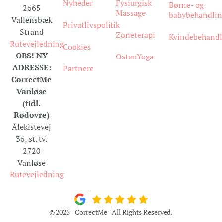
Nyheder
Fysiurgisk
Børne- og
2665
Massage
babybehandlin
Vallensbæk
Privatlivspolitik
Strand
Zoneterapi
Kvindebehandl
Rutevejledning
Cookies
OBS! NY
OsteoYoga
ADRESSE:
Partnere
CorrectMe
Vanløse
(tidl.
Rødovre)
Ålekistevej
36, st. tv.
2720
Vanløse
Rutevejledning
© 2025 - CorrectMe - All Rights Reserved.