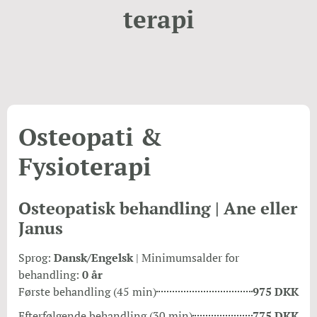
terapi
Osteopati &
Fysioterapi
Osteopatisk behandling | Ane eller
Janus
Sprog:
Dansk/Engelsk
| Minimumsalder for
behandling:
0 år
Første behandling (45 min)
975 DKK
Efterfølgende behandling (30 min)
775 DKK