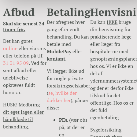
Afbud
Betaling
Henvisn
Der afregnes hver
Du kan
IKKE
bruge
Skal ske senest 24
timer før.
gang efter endt
din henvisning fra
behandling. Du kan
praktiserende læge
Det kan gøres
betale med
eller læger fra
online
eller via sms
MobilePay
eller
hospitalerne med
eller telefon på tlf.
kontant
.
genoptræningsplane
31 31 95 09
. Ved for
hos os. Vi er ikke en
sent afbud eller
Vi lægger ikke ud
del af
udeblivelse
for nogle private
ydernummersysteme
opkræves fuldt
forsikringsselskaber
og der er derfor ikke
honorar.
(
se, hvilke der
tilskud fra det
dækker her
), pånær
offentlige. Hos os er
HUSK! Medbring
disse:
det fuld
dit eget lagen eller
egenbetaling.
håndklæde til
PFA
(vær obs
behandling
.
på, at der er
Sygeforsikring
en