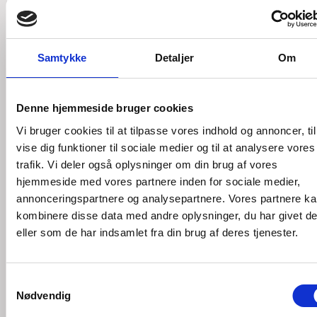
Akut: 30 min (alle dage, inkl. weekend)
1.195 DKK
Samtykke
Detaljer
Om
Massage & Zoneterapi
Denne hjemmeside bruger cookies
Fysiurgisk Massage | Gitte
Vi bruger cookies til at tilpasse vores indhold og annoncer, til
vise dig funktioner til sociale medier og til at analysere vores
Sprog: Dansk/Engelsk
trafik. Vi deler også oplysninger om din brug af vores
Massage (30 min)
300 DKK
hjemmeside med vores partnere inden for sociale medier,
annonceringspartnere og analysepartnere. Vores partnere k
Massage (45 min)
425 DKK
kombinere disse data med andre oplysninger, du har givet d
Massage (60 min)
475 DKK
eller som de har indsamlet fra din brug af deres tjenester.
Zoneterapi
Gitte
|
Samtykkevalg
Sprog: Dansk/Engelsk
Nødvendig
Første behandling
500 DKK