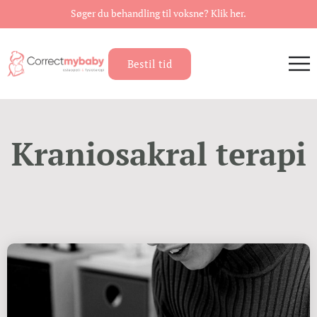
Søger du behandling til voksne? Klik her.
Bestil tid
Kraniosakral terapi