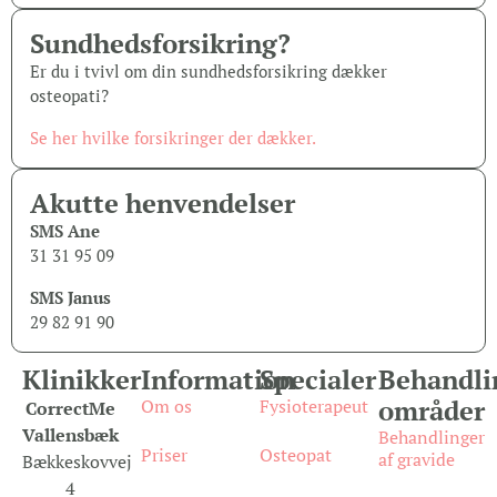
Sundheds­forsikring?
Er du i tvivl om din sundhedsforsikring dækker
osteopati?
Se her hvilke forsikringer der dækker.
Akutte henvendelser
SMS Ane
31 31 95 09
SMS Janus
29 82 91 90
Klinikker
Information
Specialer
Behandli
områder
Om os
Fysioterapeut
CorrectMe
Vallensbæk
Behandlinger
Priser
Osteopat
af gravide
Bækkeskovvej
4