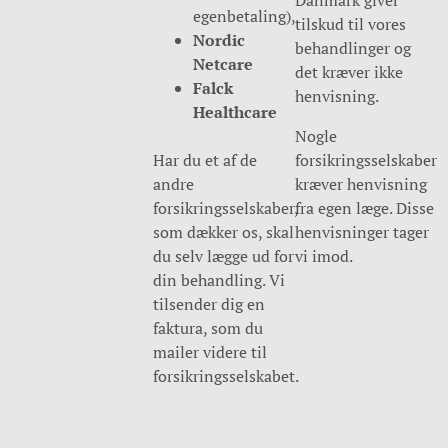
Danmark giver
egenbetaling),
tilskud til vores
Nordic
behandlinger og
Netcare
det kræver ikke
Falck
henvisning.
Healthcare
Nogle
Har du et af de
forsikringsselskaber
andre
kræver henvisning
forsikringsselskaber,
fra egen læge. Disse
som dækker os, skal
henvisninger tager
du selv lægge ud for
vi imod.
din behandling. Vi
tilsender dig en
faktura, som du
mailer videre til
forsikringsselskabet.