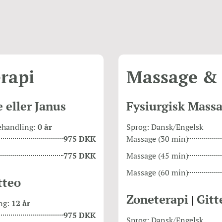
erapi
Massage & 
 eller Janus
Fysiurgisk Massa
ehandling:
0 år
Sprog: Dansk/Engelsk
975 DKK
Massage (30 min)
775 DKK
Massage (45 min)
Massage (60 min)
tteo
Zoneterapi
Gitt
|
ng:
12 år
975 DKK
Sprog: Dansk/Engelsk