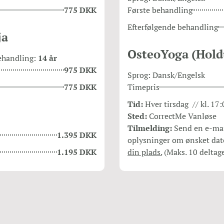
775 DKK
Første behandling
Efterfølgende behandling
ja
OsteoYoga (Hold
ehandling:
14 år
975 DKK
Sprog: Dansk/Engelsk
775 DKK
Timepris
Tid:
Hver tirsdag // kl. 17
Sted:
CorrectMe Vanløse
Tilmelding:
Send en e-mai
1.395 DKK
oplysninger om ønsket dat
1.195 DKK
din plads.
(Maks. 10 deltage