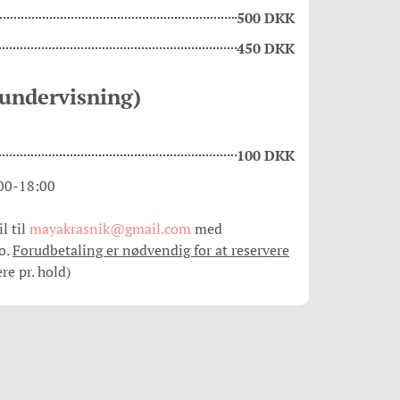
500 DKK
450 DKK
undervisning)
100 DKK
:00-18:00
l til
mayakrasnik@gmail.com
med
o.
Forudbetaling er nødvendig for at reservere
re pr. hold)