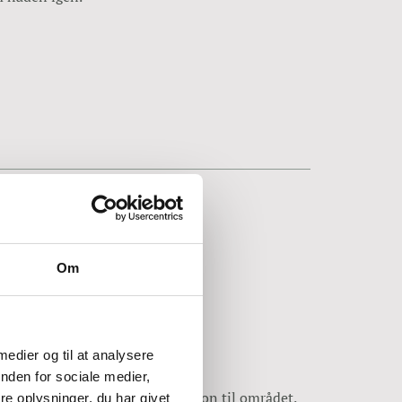
Om
 medier og til at analysere
nden for sociale medier,
gt, og der kommer mere cirkulation til området.
e oplysninger, du har givet