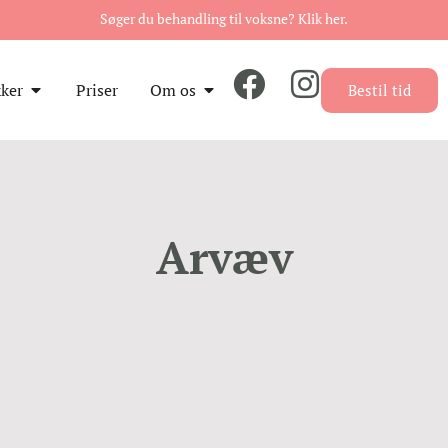
Søger du behandling til voksne? Klik her.
kker
Priser
Om os
Bestil tid
Arvæv