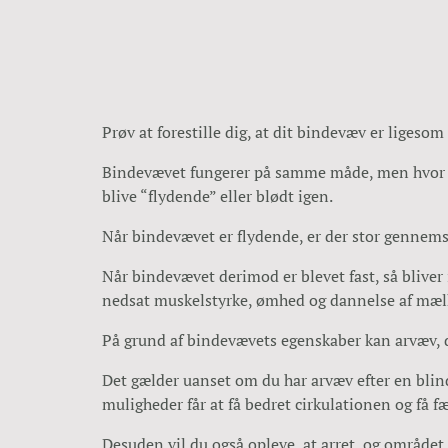
Prøv at forestille dig, at dit bindevæv er ligesom
Bindevævet fungerer på samme måde, men hvor ægg
blive “flydende” eller blødt igen.
Når bindevævet er flydende, er der stor gennemst
Når bindevævet derimod er blevet fast, så bliver
nedsat muskelstyrke, ømhed og dannelse af mæl
På grund af bindevævets egenskaber kan arvæv, de
Det gælder uanset om du har arvæv efter en blind
muligheder får at få bedret cirkulationen og få fæ
Desuden vil du også opleve, at arret, og området