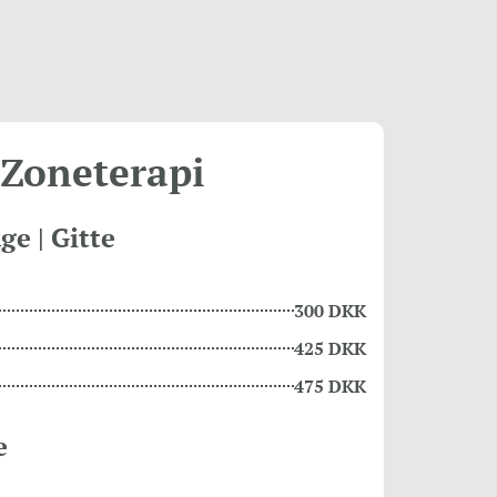
Zoneterapi
ge | Gitte
300 DKK
425 DKK
475 DKK
e