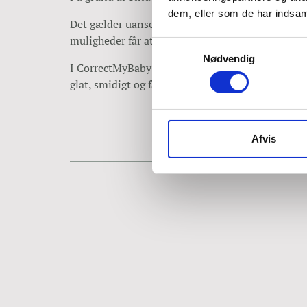
dem, eller som de har indsaml
Det gælder uanset om du har arvæv efter en blind
muligheder får at få bedret cirkulationen og få fæ
Samtykkevalg
Nødvendig
I CorrectMyBaby er teamet er farne i at massere
glat, smidigt og får samme farve som huden igen
Afvis