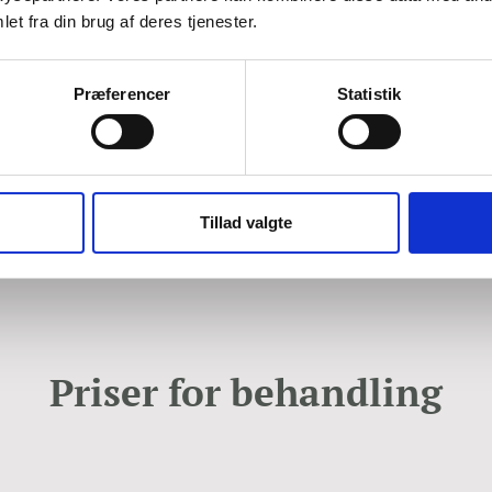
et fra din brug af deres tjenester.
tarmsoperation, diskusprolaps, kikkertundersøgelser, hjerteoper
rre gener.
Præferencer
Statistik
 og behandle arvæv, og gennem vores behandling vil
du opleve, 
.
Tillad valgte
Priser for behandling