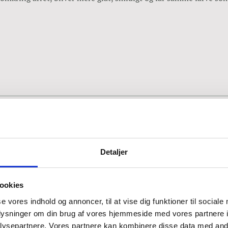
Behandling
Detaljer
ookies
se vores indhold og annoncer, til at vise dig funktioner til sociale
oplysninger om din brug af vores hjemmeside med vores partnere i
r typisk er hårdt og rigidt, løsnes op, så det igen bliver smidi
ysepartnere. Vores partnere kan kombinere disse data med andr