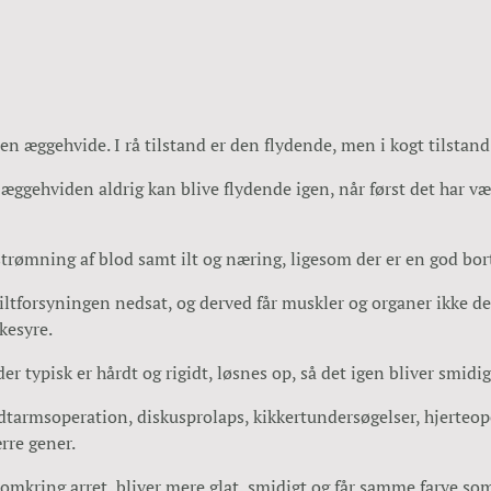
 en æggehvide. I rå tilstand er den flydende, men i kogt tilstand 
ehviden aldrig kan blive flydende igen, når først det har vær
rømning af blod samt ilt og næring, ligesom der er en god bortsk
 iltforsyningen nedsat, og derved får muskler og organer ikke de
kesyre.
r typisk er hårdt og rigidt, løsnes op, så det igen bliver smidi
tarmsoperation, diskusprolaps, kikkertundersøgelser, hjerteoper
rre gener.
 omkring arret, bliver mere glat, smidigt og får samme farve so