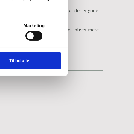
ationer, kejsersnit eller andet, at der er gode
Marketing
at arret, og området omkring arret, bliver mere
Tillad alle