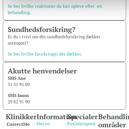
Se her hvilke reaktioner du kan opleve efter en
behandling.
Sundheds­forsikring?
Er du i tvivl om din sundhedsforsikring dækker
osteopati?
Se her hvilke forsikringer der dækker.
Akutte henvendelser
SMS Ane
31 31 95 09
SMS Janus
29 82 91 90
Klinikker
Information
Specialer
Behandli
områder
Om os
Fysioterapeut
CorrectMe