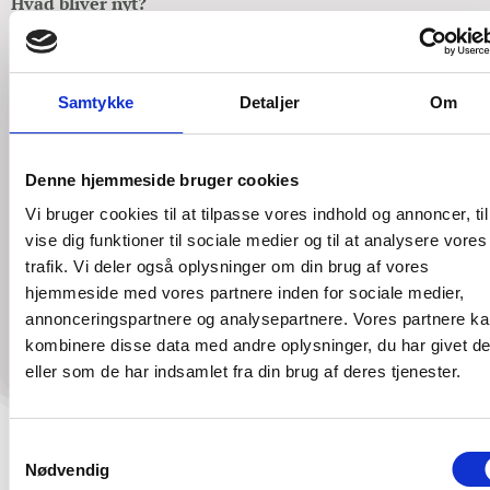
Hvad bliver nyt?
CorrectMe får en ny dygtig osteopat som ejer – Janus.
Rødovre Osteopati kommer fra d. 1. januar 2023 til at
hedde CorrectMe (og CorrectMyBaby).
Samtykke
Detaljer
Om
Janus får nyt hovednummer til klinikken og eksterne
sekretærer.
Har I nogle spørgsmål skal I endelig bare tage fat i os. I
Denne hjemmeside bruger cookies
finder vores kontaktoplysninger
her
.
Vi bruger cookies til at tilpasse vores indhold og annoncer, til
vise dig funktioner til sociale medier og til at analysere vores
Vi glæder os til at se dig i vores klinikker!
trafik. Vi deler også oplysninger om din brug af vores
Ane & Janus
hjemmeside med vores partnere inden for sociale medier,
annonceringspartnere og analysepartnere. Vores partnere k
kombinere disse data med andre oplysninger, du har givet d
eller som de har indsamlet fra din brug af deres tjenester.
Samtykkevalg
Nødvendig