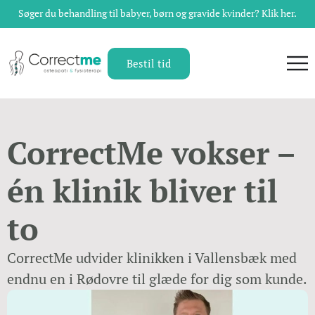
Søger du behandling til babyer, børn og gravide kvinder? Klik her.
Bestil tid
CorrectMe vokser –
én klinik bliver til
to
CorrectMe udvider klinikken i Vallensbæk med
endnu en i Rødovre til glæde for dig som kunde.