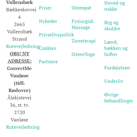
Vallensbæk
Hoved og
Priser
Osteopat
nakke
Bækkeskovvej
4
Nyheder
Fysiurgisk
Ryg og
2665
Massage
skuldre
Vallensbæk
Privatlivspolitik
Strand
Zoneterapi
Lænd,
Rutevejledning
Cookies
bækken og
OBS! NY
OsteoYoga
hofter
ADRESSE:
Partnere
Fordøjelsen
CorrectMe
Vanløse
Underliv
(tidl.
Rødovre)
Øvrige
Ålekistevej
behandlinger
36, st. tv.
2720
Vanløse
Rutevejledning