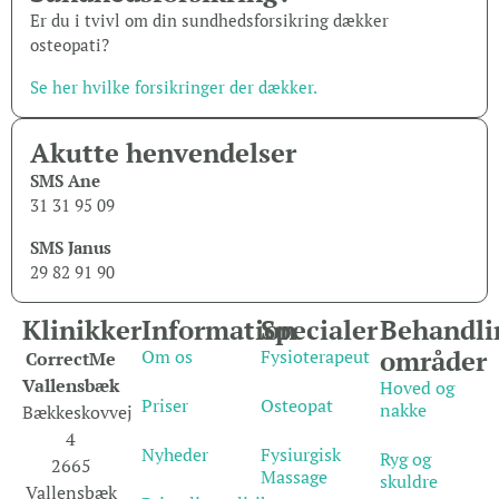
Er du i tvivl om din sundhedsforsikring dækker
osteopati?
Se her hvilke forsikringer der dækker.
Akutte henvendelser
SMS Ane
31 31 95 09
SMS Janus
29 82 91 90
Klinikker
Information
Specialer
Behandli
områder
Om os
Fysioterapeut
CorrectMe
Vallensbæk
Hoved og
Priser
Osteopat
nakke
Bækkeskovvej
4
Nyheder
Fysiurgisk
Ryg og
2665
Massage
skuldre
Vallensbæk