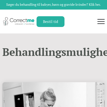
Søger du behandling til babyer, børn og gravide kvinder? Klik her.
Bestil tid
Behandlingsmuligh