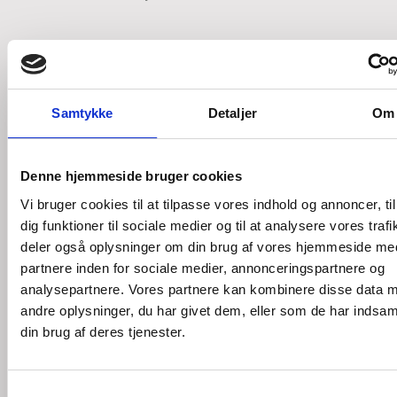
Samtykke
Detaljer
Om
Osteopati &
Fysioterapi
Denne hjemmeside bruger cookies
Vi bruger cookies til at tilpasse vores indhold og annoncer, til
Osteopatisk behandling | Ane eller
dig funktioner til sociale medier og til at analysere vores trafi
Janus
deler også oplysninger om din brug af vores hjemmeside me
partnere inden for sociale medier, annonceringspartnere og
Sprog:
Dansk/Engelsk
| Minimumsalder for
analysepartnere. Vores partnere kan kombinere disse data 
behandling:
0 år
andre oplysninger, du har givet dem, eller som de har indsaml
Første behandling (45 min)
975 DKK
din brug af deres tjenester.
Efterfølgende behandling (30 min)
775 DKK
Samtykkevalg