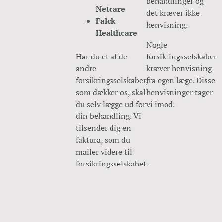
behandlinger og
Netcare
det kræver ikke
Falck
henvisning.
Healthcare
Nogle
Har du et af de
forsikringsselskaber
andre
kræver henvisning
forsikringsselskaber,
fra egen læge. Disse
som dækker os, skal
henvisninger tager
du selv lægge ud for
vi imod.
din behandling. Vi
tilsender dig en
faktura, som du
mailer videre til
forsikringsselskabet.