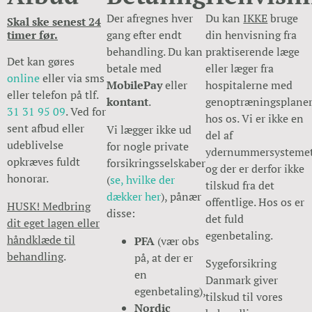
Der afregnes hver
Du kan
IKKE
bruge
Skal ske senest 24
timer før.
gang efter endt
din henvisning fra
behandling. Du kan
praktiserende læge
Det kan gøres
betale med
eller læger fra
online
eller via sms
MobilePay
eller
hospitalerne med
eller telefon på tlf.
kontant
.
genoptræningsplane
31 31 95 09
. Ved for
hos os. Vi er ikke en
sent afbud eller
Vi lægger ikke ud
del af
udeblivelse
for nogle private
ydernummersysteme
opkræves fuldt
forsikringsselskaber
og der er derfor ikke
honorar.
(
se, hvilke der
tilskud fra det
dækker her
), pånær
offentlige. Hos os er
HUSK! Medbring
disse:
det fuld
dit eget lagen eller
egenbetaling.
håndklæde til
PFA
(vær obs
behandling
.
på, at der er
Sygeforsikring
en
Danmark giver
egenbetaling),
tilskud til vores
Nordic