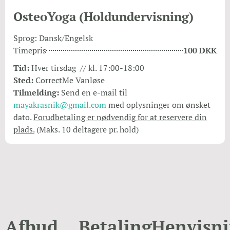
OsteoYoga (Holdundervisning)
Sprog: Dansk/Engelsk
Timepris
100 DKK
Tid:
Hver tirsdag // kl. 17:00-18:00
Sted:
CorrectMe Vanløse
Tilmelding:
Send en e-mail til
mayakrasnik@gmail.com
med oplysninger om ønsket
dato.
Forudbetaling er nødvendig for at reservere din
plads.
(Maks. 10 deltagere pr. hold)
Afbud
Betaling
Henvisn