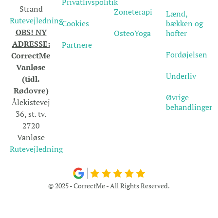
Privatlivspolitik
Strand
Zoneterapi
Lænd,
Rutevejledning
Cookies
bækken og
OBS! NY
OsteoYoga
hofter
ADRESSE:
Partnere
Fordøjelsen
CorrectMe
Vanløse
Underliv
(tidl.
Rødovre)
Øvrige
Ålekistevej
behandlinger
36, st. tv.
2720
Vanløse
Rutevejledning
© 2025 - CorrectMe - All Rights Reserved.